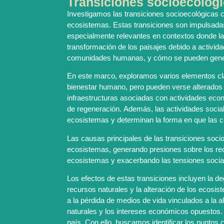
Transiciones socioecológi
Investigamos las transiciones socioecológicas 
ecosistemas. Estas transiciones son impulsadas
especialmente relevantes en contextos donde las
transformación de los paisajes debido a activi
comunidades humanas, y cómo se pueden genera
En este marco, exploramos varios elementos clav
bienestar humano, pero pueden verse alterados 
infraestructuras asociadas con actividades eco
de regeneración. Además, las actividades social
ecosistemas y determinan la forma en que las 
Las causas principales de las transiciones soc
ecosistemas, generando presiones sobre los rec
ecosistemas y exacerbando las tensiones socia
Los efectos de estas transiciones incluyen la de
recursos naturales y la alteración de los ecos
a la pérdida de medios de vida vinculados a la 
naturales y los intereses económicos opuestos. E
país. Con ello, buscamos identificar los puntos c