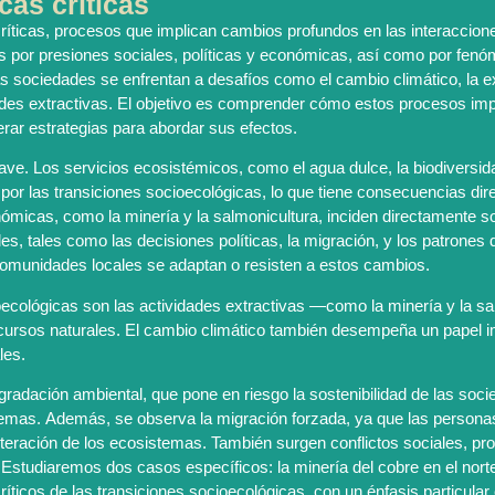
cas críticas
críticas, procesos que implican cambios profundos en las interaccio
 por presiones sociales, políticas y económicas, así como por fenó
 sociedades se enfrentan a desafíos como el cambio climático, la ex
dades extractivas. El objetivo es comprender cómo estos procesos im
r estrategias para abordar sus efectos.
e. Los servicios ecosistémicos, como el agua dulce, la biodiversida
por las transiciones socioecológicas, lo que tiene consecuencias di
nómicas, como la minería y la salmonicultura, inciden directamente 
es, tales como las decisiones políticas, la migración, y los patrone
comunidades locales se adaptan o resisten a estos cambios.
ioecológicas son las actividades extractivas —como la minería y la 
ursos naturales. El cambio climático también desempeña un papel im
les.
gradación ambiental, que pone en riesgo la sostenibilidad de las soc
istemas. Además, se observa la migración forzada, ya que las person
alteración de los ecosistemas. También surgen conflictos sociales, pr
studiaremos dos casos específicos: la minería del cobre en el norte d
ríticos de las transiciones socioecológicas, con un énfasis particular 