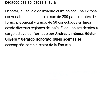
pedagógicas aplicadas al aula.
En total, la Escuela de Invierno culminó con una exitosa
convocatoria, reuniendo a más de 200 participantes de
forma presencial y a más de 50 conectados en línea
desde diversas regiones del país. El equipo académico a
cargo estuvo conformado por
Andrea Jiménez
,
Héctor
Olivero
y
Gerardo Honorato
, quien además se
desempeña como director de la Escuela.
SODAS
Financia
Albergantes
Colabo
Equipo
nucleo.sodas@gmail.com
Línea de
Investigación
Noticias
Publicaciones