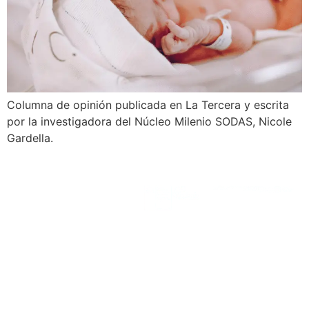
Columna de opinión publicada en La Tercera y escrita
por la investigadora del Núcleo Milenio SODAS, Nicole
Gardella.
SODAS
Financia
Albergantes
Colabo
Equipo
nucleo.sodas@gmail.com
Línea de
Investigación
Noticias
Publicaciones
Comunicación
Científica