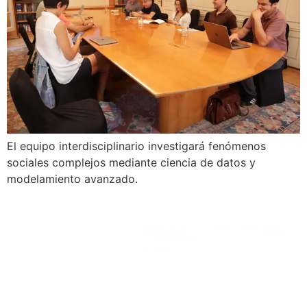
El equipo interdisciplinario investigará fenómenos
sociales complejos mediante ciencia de datos y
modelamiento avanzado.
SODAS
Financia
Albergantes
Colabo
Equipo
nucleo.sodas@gmail.com
Línea de
Investigación
Noticias